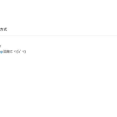
方式
？
op
洽詢ㄛヾ
(´ε`
)
ヾ