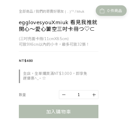
件商品
全部商品
/
我們的寄賣好朋友 ( .. )ᐟ⁾⁾
/
Miuk
egglovesyouXmiuk 看見我推就
開心～愛心簍空三吋卡冊つ♡⊂
(三吋亮面卡冊/11cmX8.5cm)
可放9X6cm以內的小卡，最多可放32張！
NT$480
全店，全單購買滿NT$3,000，即享免
運優惠^_ｰ ☆
數量
加入購物車