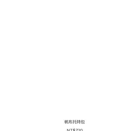
帆布托特包
NT$720