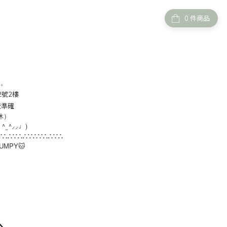
件商品
覽。
2號2樓
較準確
休）
 ^ ̫ ^⸝⸝
)
♩
∵∴∴∵∴∴∵∴∵∴∴∵∴
BUMPY
🐱