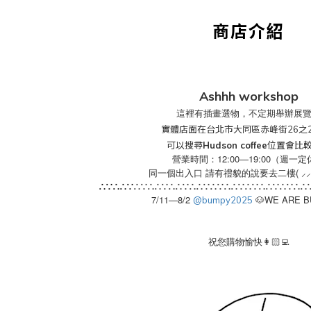
商店介紹
Ashhh workshop
這裡有插畫選物，不定期舉辦展
實體店面在台北市大同區赤峰街26之
可以搜尋
Hudson coffee
位置會比
12:00—19:00
營業時間：
（週一定
同一個出入口 請有禮貌的說要去二樓
( ⸝⸝
∴∵∴∴∵
∴∵∴∴∵∴∴∵∴∴∵∴∵∴∴∵
∴∵∴∴∵∴∵∴∴
7/11—8/2
WE ARE 
@bumpy2025
🐶
祝您購物愉快
👩🏻‍💻