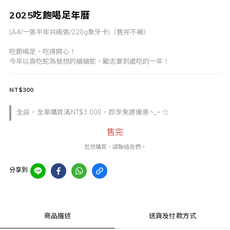
2025吃飽喝足年曆
(A4/一張半年共兩張/220g象牙卡)（售完不補）
吃飽喝足、吃得開心！
今年以貪吃蛇為發想的貓貓蛇，勵志要到處吃的一年！
NT$300
全店，全單購買滿NT$3,000，即享免運優惠^_ｰ ☆
售完
若想購買，請聯絡我們。
分享到
商品描述
送貨及付款方式