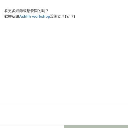
看更多細節或想發問的嗎？
歡迎私訊
Ashhh workshop
洽詢ㄛヾ
(´ε`
)
ヾ