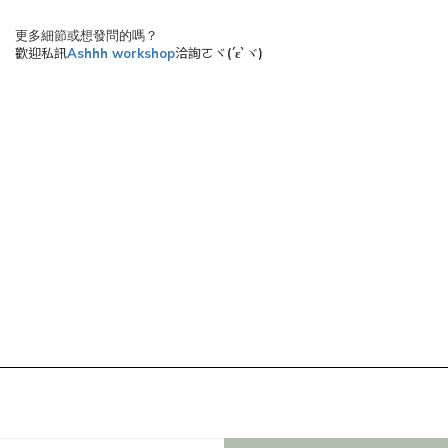
更多細節或想發問的嗎？
歡迎私訊
Ashhh workshop
洽詢ㄛヾ
(´ε`
)
ヾ