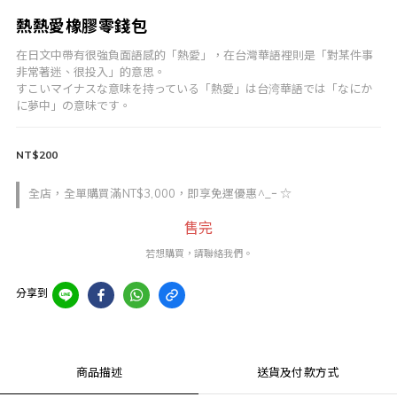
熱熱愛橡膠零錢包
在日文中帶有很強負面語感的「熱愛」，在台灣華語裡則是「對某件事
非常著迷、很投入」的意思。
すこいマイナスな意味を持っている「熱愛」は台湾華語では「なにか
に夢中」の意味です。
NT$200
全店，全單購買滿NT$3,000，即享免運優惠^_ｰ ☆
售完
若想購買，請聯絡我們。
分享到
商品描述
送貨及付款方式