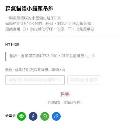
森氣貓貓小饅頭吊飾
一顆顆氣噗噗的小饅頭出爐了❤️‍🔥🔥
每顆約6*3.5*6公分的小饅頭，怒氣沖沖所以很休喔！
建議食用（X）前先給他呼呼、吹涼一下，以免燙手😃
NT$420
全店，全單購買滿NT$3,000，即享免運優惠^_ｰ ☆
顏色
: 燒焦特別版(森氣貓貓小饅頭2.0)
燒焦特別版(森氣貓貓小饅頭2.0)
森氣貓貓小饅頭
售完
若想購買，請聯絡我們。
分享到