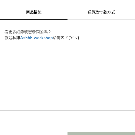
商品描述
送貨及付款方式
看更多細節或想發問的嗎？
歡迎私訊
Ashhh workshop
洽詢ㄛヾ
(´ε`
)
ヾ