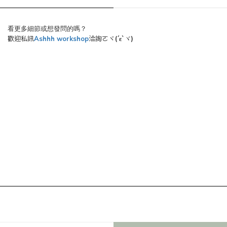
看更多細節或想發問的嗎？
歡迎私訊
Ashhh workshop
洽詢ㄛヾ
(´ε`
)
ヾ