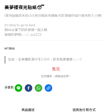
美夢裡夜光貼紙😴
(夜光貼紙防水抗UV)(充分吸收光線後/可於黑暗中自行發光約 5 小時)
it's time to go to bed...
與Miuk筆下的好夢貘一起入睡
做個好夢吧(-, – )…zzzZZZ
NT$50
全店，全單購買滿NT$3,000，即享免運優惠^_ｰ ☆
售完
若想購買，請聯絡我們。
分享到
商品描述
送貨及付款方式