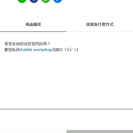
商品描述
送貨及付款方式
看更多細節或想發問的嗎？
歡迎私訊
Ashhh workshop
洽詢ㄛヾ
(´ε`
)
ヾ