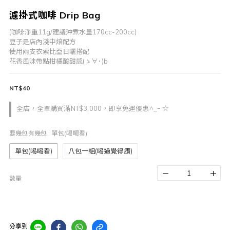
濾掛式咖啡 Drip Bag
(咖啡淨重11g/建議沖煮水量170cc-200cc)
豆子是店內淺中焙配方
使用兩支衣索比亞日曬搭配
花香風味帶點柑橘酸甜感(ゝ∀･)b
NT$40
全店，全單購買滿NT$3,000，即享免運優惠^_ｰ ☆
要幾包有幾包
: 單包(喝喝看)
單包(喝喝看)
八包一組(喝過覺得讚)
數量
分享到