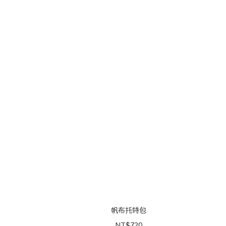
帆布托特包
NT$720