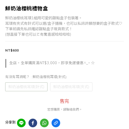
鮮奶油櫻桃禮物盒
鮮奶油櫻桃耳環1組用可愛的甜點盒子包裝著。
耳環有夾式有針式可以選/盒子隨機，也可以私訊許願想要的盒子款式🤍
下單前請先私訊確認甜點盒子現貨款式！
(想直接下單也可以ㄛ有驚喜感哈哈哈哈)
NT$600
全店，全單購買滿NT$3,000，即享免運優惠^_ｰ ☆
有沒有耳洞呢？
: 鮮奶油櫻桃耳環(針式)
鮮奶油櫻桃耳環(針式)
鮮奶油櫻桃耳環(夾式)
售完
若想購買，請聯絡我們。
分享到