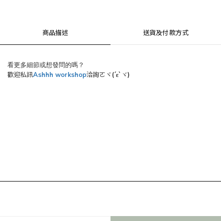
商品描述
送貨及付款方式
看更多細節或想發問的嗎？
歡迎私訊
Ashhh workshop
洽詢ㄛヾ
(´ε`
)
ヾ