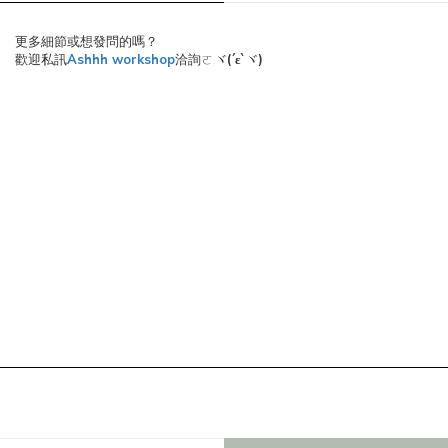
更多細節或想發問的嗎？
歡迎私訊
Ashhh workshop
洽詢ㄛヾ
(´ε`
)
ヾ