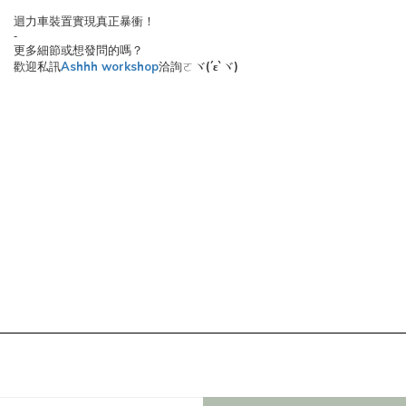
迴力車裝置實現真正暴衝！
-
更多細節或想發問的嗎？
歡迎私訊
Ashhh workshop
洽詢ㄛヾ
(´ε`
)
ヾ