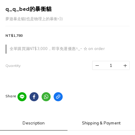
q_q_bed的暴衝貓
夢遊暴走貓(也是物理上的暴衝💨)
NT$1,780
全單購買滿NT$3,000，即享免運優惠^_ｰ ☆ on order
Quantity
Share
Description
Shipping & Payment