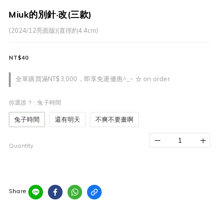
Miuk的別針·改(三款)
(2024/12亮面版)(直徑約4.4cm)
NT$40
全單購買滿NT$3,000，即享免運優惠^_ｰ ☆ on order
你選誰？
: 兔子時間
兔子時間
還有明天
不爽不要畫啊
Quantity
Share