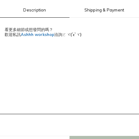
Description
Shipping & Payment
看更多細節或想發問的嗎？
歡迎私訊
Ashhh workshop
洽詢ㄛヾ
(´ε`
ヾ
)