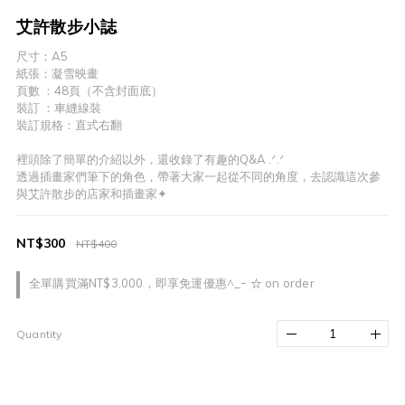
艾許散步小誌
尺寸：A5
紙張：凝雪映畫
頁數 ：48頁（不含封面底）
裝訂 ：車縫線裝
裝訂規格：直式右翻
裡頭除了簡單的介紹以外，還收錄了有趣的Q&A .ᐟ.ᐟ
透過插畫家們筆下的角色，帶著大家一起從不同的角度，去認識這次參
與艾許散步的店家和插畫家✦
NT$300
NT$400
全單購買滿NT$3,000，即享免運優惠^_ｰ ☆ on order
Quantity