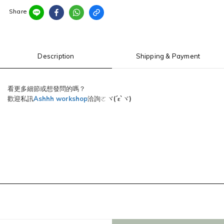
Share
Description
Shipping & Payment
看更多細節或想發問的嗎？
歡迎私訊
Ashhh workshop
洽詢ㄛヾ
(´ε`
)
ヾ