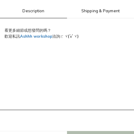
Description
Shipping & Payment
看更多細節或想發問的嗎？
歡迎私訊
Ashhh workshop
洽詢ㄛヾ
(´ε`
)
ヾ