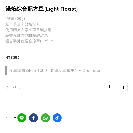
淺焙綜合配方豆(Light Roast)
(淨重200g)
豆子是店內淺焙配方
使用兩支衣索比亞日曬搭配
花香風味帶點柑橘酸甜感
適合手沖也適合冷萃(ゝ∀･)b
NT$350
全單購買滿NT$3,000，即享免運優惠^_ｰ ☆ on order
Quantity
Share