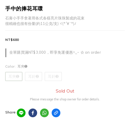
手中的捧花耳環
石膏小手手拿著用各式各樣亮片珠珠製成的花束
很精緻也很有份量(約11公克/支)ヾ(*´∀ ˋ*)ﾉ
NT$680
全單購買滿NT$3,000，即享免運優惠^_ｰ ☆ on order
Color
: 耳夾➊
耳夾➊
耳針➋
耳針➌
Sold Out
Please message the shop owner for order details.
Share