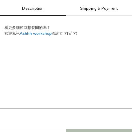
Description
Shipping & Payment
看更多細節或想發問的嗎？
歡迎私訊
Ashhh workshop
洽詢ㄛヾ
(´ε`
)
ヾ