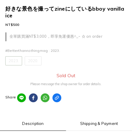
好きな景色を撮ってzineにしているbboy vanilla
ice
NT$500
全單購買滿NT$3,000，即享免運優惠^_ｰ ☆ on order
#betterthannothingmag
: 2023.
2023.
2020.
Sold Out
Please message the shop owner for order details.
Share
Description
Shipping & Payment