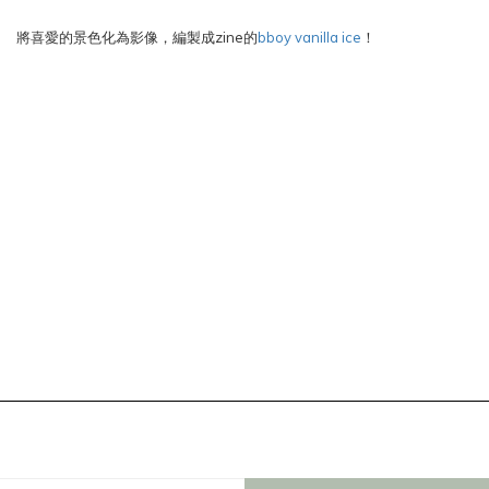
將喜愛的景色化為影像，編製成zine的
bboy vanilla ice
！